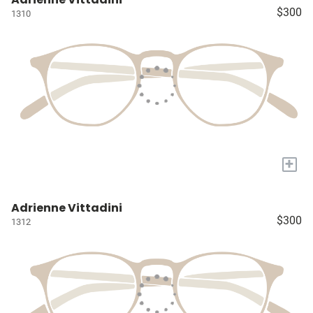
$300
1310
+
Adrienne Vittadini
$300
1312