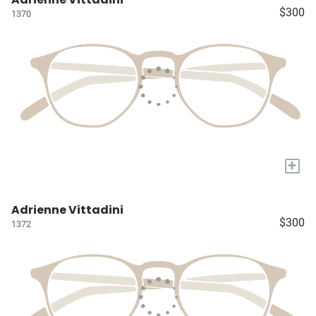
$300
1370
+
Adrienne Vittadini
$300
1372