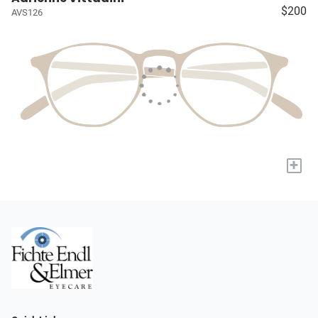
$200
AVS126
+