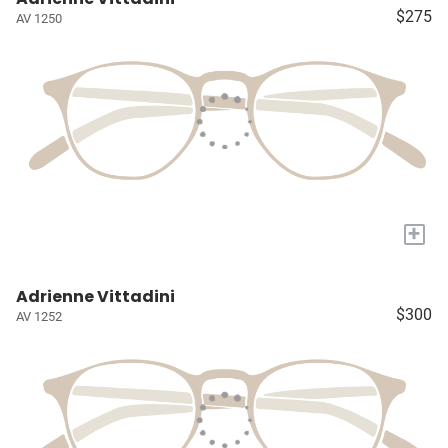
$275
AV 1250
+
Adrienne Vittadini
$300
AV 1252