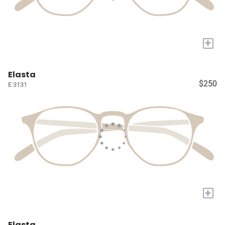
+
Elasta
$250
E 3131
+
Elasta