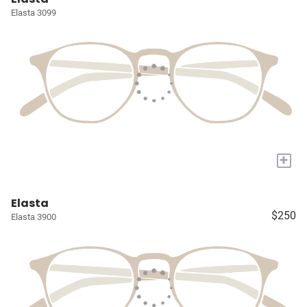
Elasta 3099
+
Elasta
$250
Elasta 3900