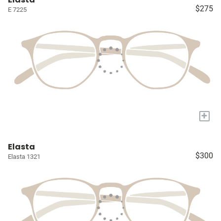
$275
E 7225
+
Elasta
$300
Elasta 1321